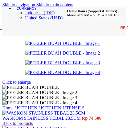
Skip to navigation
Skip to main content
CURRENCY
Online Hours (Support & Orders)
Indonesia (IDR)
Mon–Sat: 9 AM – 5 PM WITA/UTC+8
United States (USD)
RP
Click to enlarge
Home
/
KITCHEN
/
KITCHEN UTENSILS
WASKOM STAINLESS TEBAL 23,5CM
Rp
74.500
Back to products