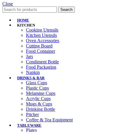
Close
Search
HOME
KITCHEN
Cooking Utensils
Kitchen Utensils
Oven Accessories
Cutting Board
Food Container
Jars
Condiment Bottle
Food Packaging
Napkin
DRINKS & BAR
Glass Cups
Plastic Cups
Melamine Cups
Acrylic Cups
Mugs & Cups
Drinking Bottle
Pitcher
Coffee & Tea Equipment
TABLEWARE
Plates