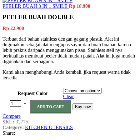
PEELER BUAH 3 IN 1 SMILE
Rp
18.900
PEELER BUAH DOUBLE
Rp
22.900
Terbuat dari bahan stainless dengan gagang plastik. Alat ini
dugunakan sebagai alat mengupas sayur dan buah buahan karena
lebih praktis daripada menggunakan pisau. Stainless stell nya
berkualitas membuat peeler tidak mudah patah. Alat ini juga mudah
digunakan dan serbaguna.
Kami akan menghubungi Anda kembali, jika request warna tidak
tersedia.
Request Color
Clear
ADD TO CART
Buy now
Compare
SKU:
32775
Category:
KITCHEN UTENSILS
Share: