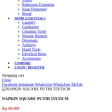
Towel
Bathroom Essentials
Soap Dispenser
Brush
HOME ESSENTIALS
Laundry
Gardening
Cleaning Tools
Storage Baskets
Doormats
Ashtrays
Hand Tools
Electrical Items
Accessories
COMPARE
LOGIN / REGISTER
Shopping cart
Close
Facebook
Instagram
WhatsApp
WhatsApp
TikTok
NAPKIN SQUARE PUTIH 55X55CM
Rp
60.900