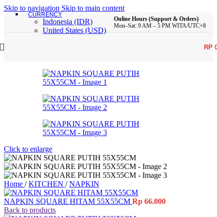
Skip to navigation
Skip to main content
CURRENCY
Online Hours (Support & Orders)
Indonesia (IDR)
Mon–Sat: 9 AM – 5 PM WITA/UTC+8
United States (USD)
RP
Click to enlarge
Home
/
KITCHEN
/
NAPKIN
NAPKIN SQUARE HITAM 55X55CM
Rp
66.000
Back to products