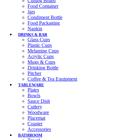
Cutting Board
Food Container
Jars
Condiment Bottle
Food Packaging
Napkin
DRINKS & BAR
Glass Cups
Plastic Cups
Melamine Cups
Acrylic Cups
Mugs & Cups
Drinking Bottle
Pitcher
Coffee & Tea Equipment
TABLEWARE
Plates
Bowls
Sauce Dish
Cutlery
Woodware
Placemat
Coaster
Accessories
BATHROOM