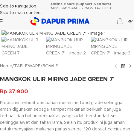
Online Hours (Support & Orders)
Skip to navigation
CURRENCY
Mon–Sat: 9 AM – 5 PM WITA/UTC+8
Skip to main content
RP
Click to enlarge
Home
/
TABLEWARE
/
BOWLS
MANGKOK ULIR MIRING JADE GREEN 7′
Rp
37.900
Produk ini terbuat dari bahan melamine food grade sehingga
aman digunakan sebagai tempat makanan berkuah dan juga
terbuat dari bahan berkualitas yang sudah berstandart sni
sehingga awet dan tahan lama. Selain itu produk ini juga aman
untuk menyajikan makanan panas sampai 120 derajat celcius dan