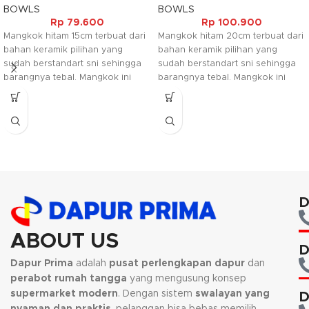
BOWLS
BOWLS
Rp
79.600
Rp
100.900
Mangkok hitam 15cm terbuat dari
Mangkok hitam 20cm terbuat dari
bahan keramik pilihan yang
bahan keramik pilihan yang
sudah berstandart sni sehingga
sudah berstandart sni sehingga
barangnya tebal. Mangkok ini
barangnya tebal. Mangkok ini
tersedia dalam warna hitam kilap
tersedia dalam warna hitam kilap
yang menambah kesan elegant
yang menambah kesan elegant
pada barangnya.
pada barangnya.
D
ABOUT US
D
Dapur Prima
adalah
pusat perlengkapan dapur
dan
perabot rumah tangga
yang mengusung konsep
supermarket modern
. Dengan sistem
swalayan yang
D
nyaman dan praktis
, pelanggan bisa bebas memilih