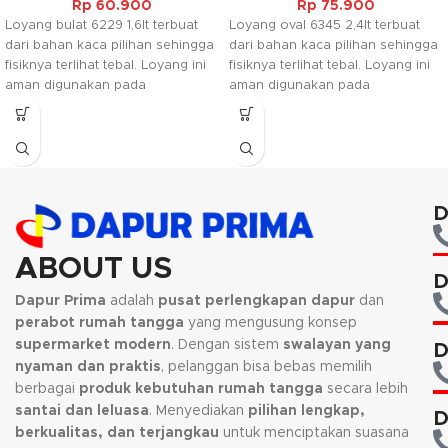
Rp
60.900
Rp
75.900
Loyang bulat 6229 1,6lt terbuat
Loyang oval 6345 2,4lt terbuat
dari bahan kaca pilihan sehingga
dari bahan kaca pilihan sehingga
fisiknya terlihat tebal. Loyang ini
fisiknya terlihat tebal. Loyang ini
aman digunakan pada
aman digunakan pada
microwave, oven dan pencuci
microwave, oven dan pencuci
piring elektrik. Loyang ini
piring elektrik. Loyang ini
biasanya digunakan sebagai
biasanya digunakan sebagai
tempat kue ataupun makanan
tempat kue ataupun makanan
lainnya.
lainnya.
D
ABOUT US
D
Dapur Prima
adalah
pusat perlengkapan dapur
dan
perabot rumah tangga
yang mengusung konsep
supermarket modern
. Dengan sistem
swalayan yang
D
nyaman dan praktis
, pelanggan bisa bebas memilih
berbagai
produk kebutuhan rumah tangga
secara lebih
santai dan leluasa
. Menyediakan
pilihan lengkap,
D
berkualitas, dan terjangkau
untuk menciptakan suasana