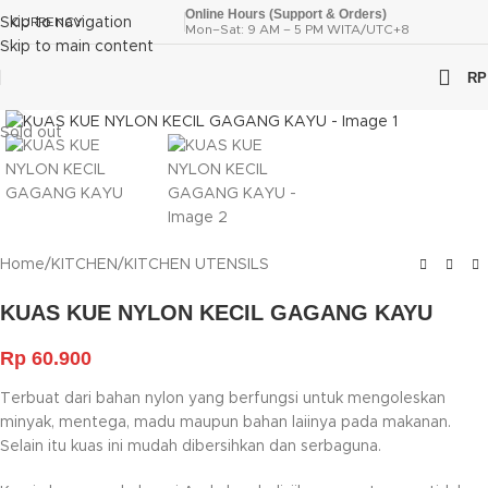
Online Hours (Support & Orders)
Skip to navigation
CURRENCY
Mon–Sat: 9 AM – 5 PM WITA/UTC+8
Skip to main content
RP
Click to enlarge
Sold out
Home
/
KITCHEN
/
KITCHEN UTENSILS
KUAS KUE NYLON KECIL GAGANG KAYU
Rp
60.900
Terbuat dari bahan nylon yang berfungsi untuk mengoleskan
minyak, mentega, madu maupun bahan laiinya pada makanan.
Selain itu kuas ini mudah dibersihkan dan serbaguna.