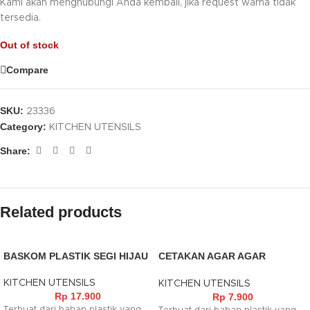
Kami akan menghubungi Anda kembali, jika request warna tidak
tersedia.
Out of stock
Compare
SKU:
23336
Category:
KITCHEN UTENSILS
Share:
Related products
BASKOM PLASTIK SEGI HIJAU
CETAKAN AGAR AGAR
PLASTIK KECIL
KITCHEN UTENSILS
KITCHEN UTENSILS
Rp
17.900
Rp
7.900
Terbuat dari bahan plastik yang