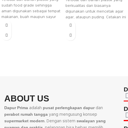
Terbuat dari bahan plastik yang
sudah food grade sehingga
berkualitas dan biasanya
aman digunakan sebagai tempat
digunakan untuk mencetak agar
makanan, buah maupun sayur
agar, ataupun puding. Cetakan ini
sesuai dengan keperluan anda.
aman digunakan dan mudah
Tersedia dalam warna hijau
untuk dibersihkan.
terang yang menambah kesan
mewah pada barangnya.
D
ABOUT US
Dapur Prima
pusat perlengkapan dapur
D
adalah
dan
perabot rumah tangga
yang mengusung konsep
supermarket modern
swalayan yang
. Dengan sistem
nyaman dan praktis
, pelanggan bisa bebas memilih