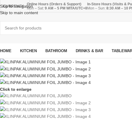
Online Hours (Orders & Support)
In-Store Hours (Visits & P
Skip to navigation
CURRENCY
Mon – Sat:
9 AM – 5 PM WITA/UTC+8
Mon – Sun:
8:30 AM – 10 
Skip to main content
HOME
KITCHEN
BATHROOM
DRINKS & BAR
TABLEWA
Click to enlarge