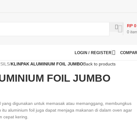
RP
0
0
ite
LOGIN / REGISTER
COMPA
SILS
/
KLINPAK ALUMINIUM FOIL JUMBO
Back to products
UMINIUM FOIL JUMBO
foil yang digunakan untuk memasak atau memanggang, membungkus
itu aluminium foil juga dapat menjaga makanan di dalam oven agar
n cepat kering.