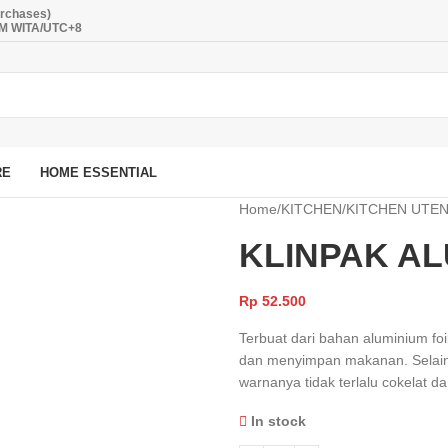
urchases)
PM WITA/UTC+8
RE
HOME ESSENTIAL
Home
/
KITCHEN
/
KITCHEN UTEN
KLINPAK AL
Rp
52.500
Terbuat dari bahan aluminium 
dan menyimpan makanan. Selain 
warnanya tidak terlalu cokelat da
In stock