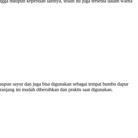
gga maupun keperluan lainnya, selain itu juga tersedia dalam warna
 maupun sayur dan juga bisa digunakan sebagai tempat bumbu dapur
ranjang ini mudah dibersihkan dan praktis saat digunakan.