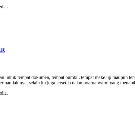
dia.
AR
unakan untuk tempat dokumen, tempat bumbu, tempat make up maupun te
rluan lainnya, selain itu juga tersedia dalam warna warni yang men
dia.