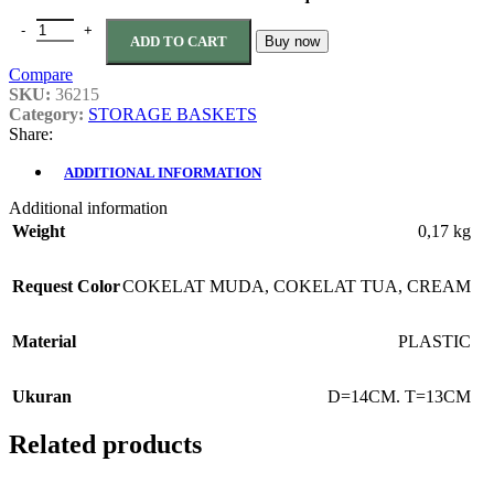
KERANJANG SERBAGUNA AMARIS BESAR quantity
ADD TO CART
Buy now
Compare
SKU:
36215
Category:
STORAGE BASKETS
Share:
ADDITIONAL INFORMATION
Additional information
Weight
0,17 kg
Request Color
COKELAT MUDA
,
COKELAT TUA
,
CREAM
Material
PLASTIC
Ukuran
D=14CM. T=13CM
Related products