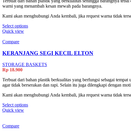
Terbuat dari bahan plastik yang berkualitas sehingga barangnya teba
product
warni yang menambah kesan mewah pada barangnya.
page
Kami akan menghubungi Anda kembali, jika request warna tidak terse
This
Select options
product
Quick view
has
multiple
Compare
variants.
The
KERANJANG SEGI KECIL ELTON
options
may
STORAGE BASKETS
be
Rp
18.900
chosen
on
Terbuat dari bahan plastik berkualitas yang berfungsi sebagai tempa
the
agar tidak berserakan dan rapi. Selain itu juga dilengkapi dengan m
product
page
Kami akan menghubungi Anda kembali, jika request warna tidak terse
This
Select options
product
Quick view
has
multiple
variants.
Compare
The