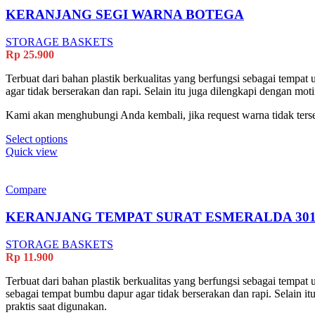
options
KERANJANG SEGI WARNA BOTEGA
may
be
STORAGE BASKETS
chosen
Rp
25.900
on
the
Terbuat dari bahan plastik berkualitas yang berfungsi sebagai tempa
product
agar tidak berserakan dan rapi. Selain itu juga dilengkapi dengan m
page
Kami akan menghubungi Anda kembali, jika request warna tidak terse
This
Select options
product
Quick view
has
multiple
variants.
Compare
The
options
KERANJANG TEMPAT SURAT ESMERALDA 30
may
be
STORAGE BASKETS
chosen
Rp
11.900
on
the
Terbuat dari bahan plastik berkualitas yang berfungsi sebagai temp
product
sebagai tempat bumbu dapur agar tidak berserakan dan rapi. Selain 
page
praktis saat digunakan.