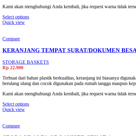
Kami akan menghubungi Anda kembali, jika request warna tidak terse
This
Select options
product
Quick view
has
multiple
variants.
Compare
The
options
KERANJANG TEMPAT SURAT/DOKUMEN BES
may
be
STORAGE BASKETS
chosen
Rp
22.900
on
the
Terbuat dari bahan plastik berkualitas, keranjang ini biasanya dig
product
berulang ulang dan cocok digunakan pada rumah tangga maupun kepe
page
Kami akan menghubungi Anda kembali, jika request warna tidak terse
This
Select options
product
Quick view
has
multiple
variants.
Compare
The