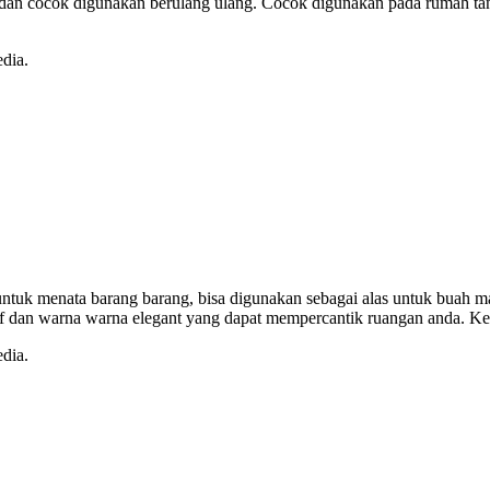
l dan cocok digunakan berulang ulang. Cocok digunakan pada rumah tan
dia.
t untuk menata barang barang, bisa digunakan sebagai alas untuk buah
otif dan warna warna elegant yang dapat mempercantik ruangan anda. Ke
dia.