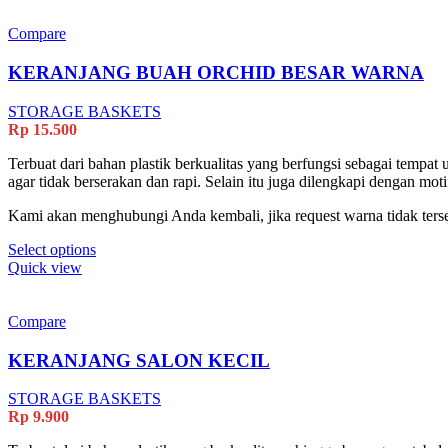
Compare
KERANJANG BUAH ORCHID BESAR WARNA
STORAGE BASKETS
Rp
15.500
Terbuat dari bahan plastik berkualitas yang berfungsi sebagai tempa
agar tidak berserakan dan rapi. Selain itu juga dilengkapi dengan m
Kami akan menghubungi Anda kembali, jika request warna tidak terse
This
Select options
product
Quick view
has
multiple
variants.
Compare
The
options
KERANJANG SALON KECIL
may
be
STORAGE BASKETS
chosen
Rp
9.900
on
the