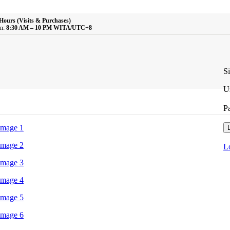
Hours (Visits & Purchases)
n:
8:30 AM – 10 PM WITA/UTC+8
S
U
P
L