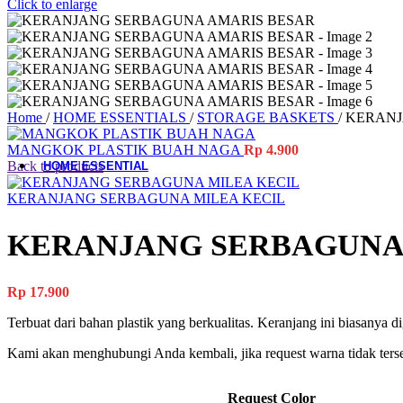
Click to enlarge
Material-Based
Woodware
Table Add-ons
Placemat
Home
/
HOME ESSENTIALS
/
STORAGE BASKETS
/
KERANJ
Coaster
Accessories
MANGKOK PLASTIK BUAH NAGA
Rp
4.900
Back to products
HOME ESSENTIAL
KERANJANG SERBAGUNA MILEA KECIL
All Product
Laundry
Gardening
KERANJANG SERBAGUNA
Cleaning Tools
Storage Baskets
Doormats
Rp
17.900
Ashtrays
Hand Tools
Terbuat dari bahan plastik yang berkualitas. Keranjang ini biasan
Electrical Items
Accessories
Kami akan menghubungi Anda kembali, jika request warna tidak terse
Request Color