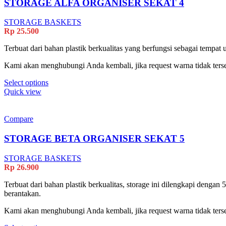
options
STORAGE ALFA ORGANISER SEKAT 4
may
be
STORAGE BASKETS
chosen
Rp
25.500
on
the
Terbuat dari bahan plastik berkualitas yang berfungsi sebagai tempa
product
page
Kami akan menghubungi Anda kembali, jika request warna tidak terse
This
Select options
product
Quick view
has
multiple
variants.
Compare
The
options
STORAGE BETA ORGANISER SEKAT 5
may
be
STORAGE BASKETS
chosen
Rp
26.900
on
the
Terbuat dari bahan plastik berkualitas, storage ini dilengkapi dengan
product
berantakan.
page
Kami akan menghubungi Anda kembali, jika request warna tidak terse