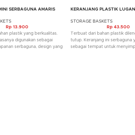
INI SERBAGUNA AMARIS
KERANJANG PLASTIK LUGAN
TUTUP
SKETS
STORAGE BASKETS
Rp
13.900
Rp
43.500
han plastik yang berkualitas.
Terbuat dari bahan plastik dile
biasanya digunakan sebagai
tutup. Keranjang ini serbaguna 
panan serbaguna, design yang
sebagai tempat untuk menyimp
akin menambah kesan mewah
keperluan dirumah anda. Desig
a.
menarik dan warna yang minima
cocok untuk menghiasi dekorasi
hubungi Anda kembali, jika
tidak tersedia.
Kami akan menghubungi Anda ke
request warna tidak tersedia.