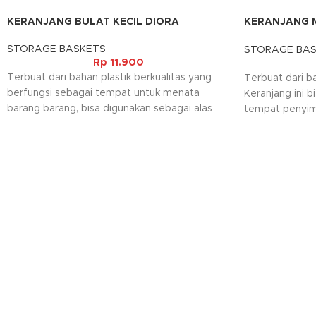
KERANJANG BULAT KECIL DIORA
KERANJANG M
KECIL
STORAGE BASKETS
STORAGE BA
Rp
11.900
Terbuat dari bahan plastik berkualitas yang
Terbuat dari ba
berfungsi sebagai tempat untuk menata
Keranjang ini 
barang barang, bisa digunakan sebagai alas
tempat penyim
untuk buah maupun sayur dan juga bisa
minimalis sem
digunakan sebagai tempat bumbu dapur agar
pada barangny
tidak berserakan dan rapi. Selain itu juga
Kami akan meng
dilengkapi dengan motif dan warna warna
request warna 
elegant yang dapat mempercantik ruangan
anda. Keranjang ini mudah dibersihkan dan
praktis saat digunakan.
Kami akan menghubungi Anda kembali, jika
request warna tidak tersedia.