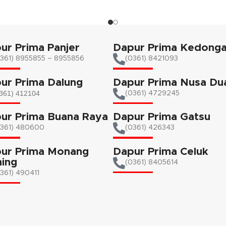
ur Prima Panjer
Dapur Prima Kedong
361) 8955855 – 8955856​
(0361) 8421093
ur Prima Dalung
Dapur Prima Nusa Du
361) 412104
(0361) 4729245
ur Prima Buana Raya
Dapur Prima Gatsu
0361) 480600
(0361) 426343
ur Prima Monang
Dapur Prima Celuk
ing
(0361) 8405614
361) 490411​