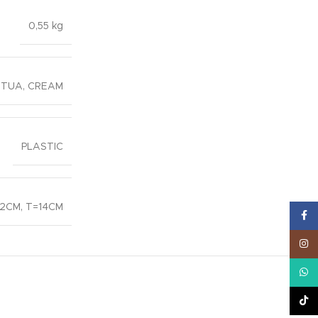
0,55 kg
 TUA
,
CREAM
PLASTIC
2CM, T=14CM
Face
Inst
What
TikT