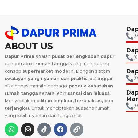
Dap
(0
ABOUT US
Dap
Dapur Prima
adalah
pusat perlengkapan dapur
(0
dan
perabot rumah tangga
yang mengusung
Dap
konsep
supermarket modern
. Dengan sistem
(
swalayan yang nyaman dan praktis
, pelanggan
bisa bebas memilih berbagai
produk kebutuhan
Dap
rumah tangga
secara lebih
santai dan leluasa
.
Man
Menyediakan
pilihan lengkap, berkualitas, dan
(0
terjangkau
untuk menciptakan suasana rumah
yang lebih nyaman dan fungsional.