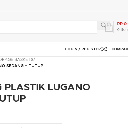
RP
0
0
ite
LOGIN / REGISTER
COMPA
ORAGE BASKETS
/
NO SEDANG + TUTUP
 PLASTIK LUGANO
TUTUP