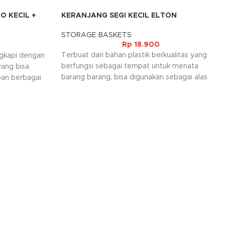
O KECIL +
KERANJANG SEGI KECIL ELTON
STORAGE BASKETS
Rp
18.900
Terbuat dari bahan plastik berkualitas yang
ngkapi dengan
berfungsi sebagai tempat untuk menata
yang bisa
barang barang, bisa digunakan sebagai alas
an berbagai
untuk buah maupun sayur dan juga bisa
nnya yang
digunakan sebagai tempat bumbu dapur agar
lis sangat
tidak berserakan dan rapi. Selain itu juga
 ruangan anda.
dilengkapi dengan motif dan warna warna
mbali, jika
elegant yang dapat mempercantik ruangan
anda. Keranjang ini mudah dibersihkan dan
praktis saat digunakan.
Kami akan menghubungi Anda kembali, jika
request warna tidak tersedia.