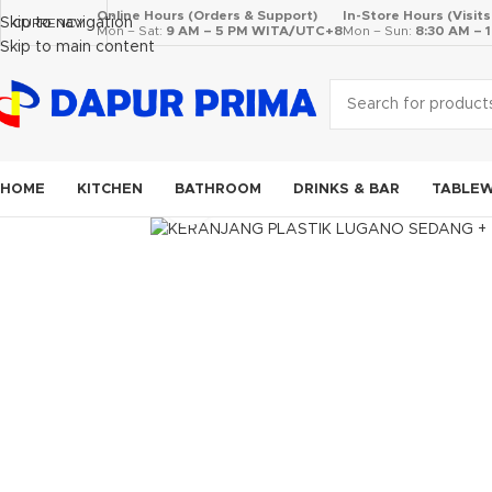
Online Hours (Orders & Support)
In-Store Hours (Visit
Skip to navigation
CURRENCY
Mon – Sat:
9 AM – 5 PM WITA/UTC+8
Mon – Sun:
8:30 AM –
Skip to main content
HOME
KITCHEN
BATHROOM
DRINKS & BAR
TABLE
Click to enlarge