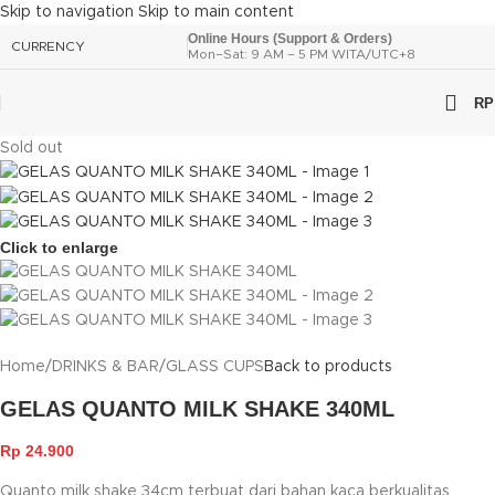
Skip to navigation
Skip to main content
Online Hours (Support & Orders)
CURRENCY
Mon–Sat: 9 AM – 5 PM WITA/UTC+8
RP
Sold out
Click to enlarge
Home
/
DRINKS & BAR
/
GLASS CUPS
Back to products
GELAS QUANTO MILK SHAKE 340ML
Rp
24.900
Quanto milk shake 34cm terbuat dari bahan kaca berkualitas