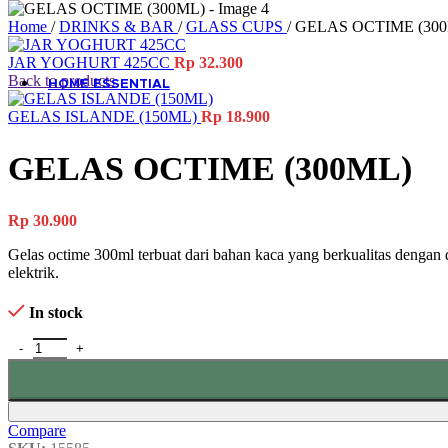
Home
/
DRINKS & BAR
/
GLASS CUPS
/
GELAS OCTIME (30
JAR YOGHURT 425CC
Rp
32.300
Back to products
HOME ESSENTIAL
GELAS ISLANDE (150ML)
Rp
18.900
GELAS OCTIME (300ML)
ALL PRODUCT
Rp
30.900
Gelas octime 300ml terbuat dari bahan kaca yang berkualitas denga
elektrik.
In stock
Compare