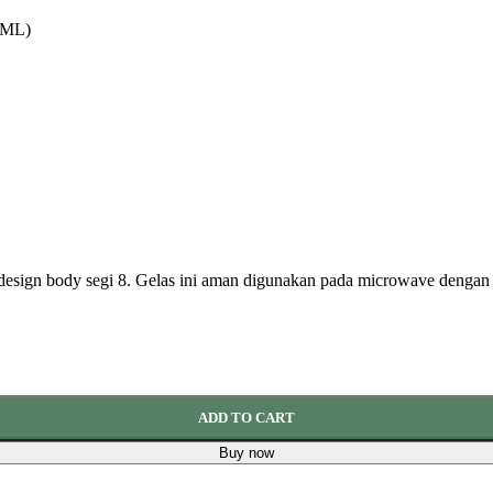
0ML)
Laundry
Gardening
n design body segi 8. Gelas ini aman digunakan pada microwave denga
Cleaning Tools
Storage Baskets
ADD TO CART
Doormats
Buy now