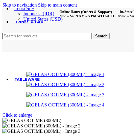
All Product
Skip to navigation
Skip to main content
CURRENCY
Online Hours (Orders & Support)
In-Store 
Indonesia (IDR)
Mon – Sat:
9 AM – 5 PM WITA/UTC+8
Mon – Su
United States (USD)
DRINKS & BAR
Search
All Product
TABLEWARE
All Product
Click to enlarge