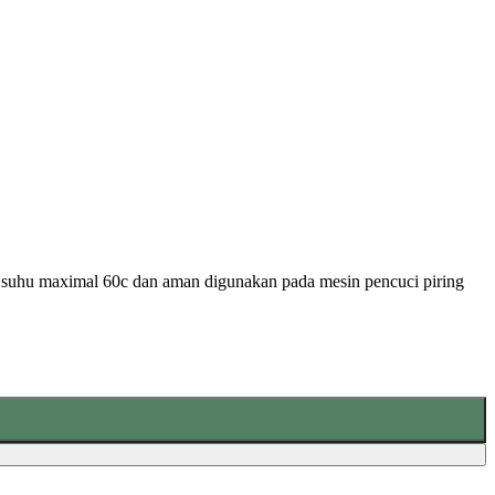
Coaster
Accessories
Ashtrays
Hand Tools
n suhu maximal 60c dan aman digunakan pada mesin pencuci piring
Electrical Items
Accessories