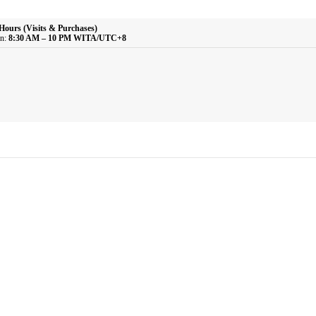
Bathroom Essentials
Hours (Visits & Purchases)
n:
8:30 AM – 10 PM WITA/UTC+8
Glass Cups
Plastic Cups
Melamine Cups
Acrylic Cups
Mugs & Cups
Main Dining Items
Plates
Bowls
Sauce Dish
Cutlery