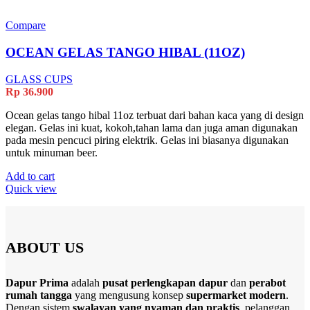
Compare
OCEAN GELAS TANGO HIBAL (11OZ)
GLASS CUPS
Rp
36.900
Ocean gelas tango hibal 11oz terbuat dari bahan kaca yang di design
elegan. Gelas ini kuat, kokoh,tahan lama dan juga aman digunakan
pada mesin pencuci piring elektrik. Gelas ini biasanya digunakan
untuk minuman beer.
Add to cart
Quick view
ABOUT US
Dapur Prima
adalah
pusat perlengkapan dapur
dan
perabot
rumah tangga
yang mengusung konsep
supermarket modern
.
Dengan sistem
swalayan yang nyaman dan praktis
, pelanggan