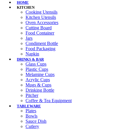
HOME
KITCHEN
Cooking Utensils
Kitchen Utensils
Oven Accessories
Cutting Board
Food Container
Jars
Condiment Bottle
Food Packaging
Napkin
DRINKS & BAR
Glass Cups
Plastic Cups
Melamine Cups
Acrylic Cups
Mugs & Cups
Drinking Bottle
Pitcher
Coffee & Tea Equipment
TABLEWARE
Plates
Bowls
Sauce Dish
Cutlery