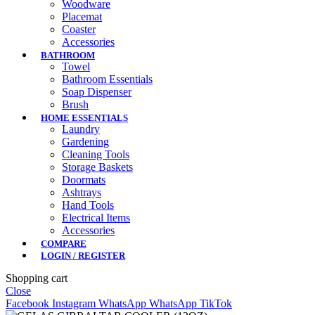
Woodware
Placemat
Coaster
Accessories
BATHROOM
Towel
Bathroom Essentials
Soap Dispenser
Brush
HOME ESSENTIALS
Laundry
Gardening
Cleaning Tools
Storage Baskets
Doormats
Ashtrays
Hand Tools
Electrical Items
Accessories
COMPARE
LOGIN / REGISTER
Shopping cart
Close
Facebook
Instagram
WhatsApp
WhatsApp
TikTok