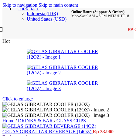
Skip to navigation
Skip to main content
CURRENCY
Online Hours (Support & Orders)
Indonesia (IDR)
Mon–Sat: 9 AM – 5 PM WITA/UTC+8
United States (USD)
RP
Hot
Click to enlarge
Home
/
DRINKS & BAR
/
GLASS CUPS
GELAS GIBRALTAR BEVERAGE (14OZ)
Rp
33.900