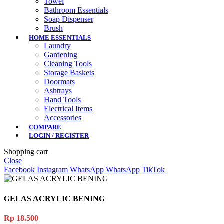
Towel
Bathroom Essentials
Soap Dispenser
Brush
HOME ESSENTIALS
Laundry
Gardening
Cleaning Tools
Storage Baskets
Doormats
Ashtrays
Hand Tools
Electrical Items
Accessories
COMPARE
LOGIN / REGISTER
Shopping cart
Close
Facebook
Instagram
WhatsApp
WhatsApp
TikTok
GELAS ACRYLIC BENING
Rp
18.500