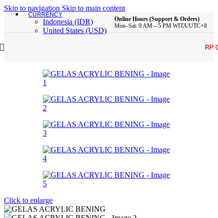
Skip to navigation
Skip to main content
CURRENCY
Online Hours (Support & Orders)
Indonesia (IDR)
Mon–Sat: 9 AM – 5 PM WITA/UTC+8
United States (USD)
RP
Click to enlarge