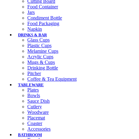
Cutting Board
Food Container
Jars
Condiment Bottle
Food Packaging
Napkin
DRINKS & BAR
Glass Cups
Plastic Cups
Melamine Cups
Acrylic Cups
Mugs & Cups
Drinking Bottle
Pitcher
Coffee & Tea Equipment
TABLEWARE
Plates
Bowls
Sauce Dish
Cutlery
Woodware
Placemat
Coaster
Accessories
BATHROOM