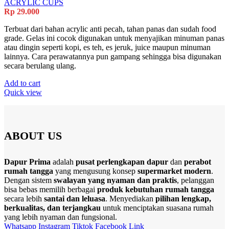
ACRYLIC CUPS
Rp
29.000
Terbuat dari bahan acrylic anti pecah, tahan panas dan sudah food
grade. Gelas ini cocok digunakan untuk menyajikan minuman panas
atau dingin seperti kopi, es teh, es jeruk, juice maupun minuman
lainnya. Cara perawatannya pun gampang sehingga bisa digunakan
secara berulang ulang.
Add to cart
Quick view
ABOUT US
Dapur Prima
adalah
pusat perlengkapan dapur
dan
perabot
rumah tangga
yang mengusung konsep
supermarket modern
.
Dengan sistem
swalayan yang nyaman dan praktis
, pelanggan
bisa bebas memilih berbagai
produk kebutuhan rumah tangga
secara lebih
santai dan leluasa
. Menyediakan
pilihan lengkap,
berkualitas, dan terjangkau
untuk menciptakan suasana rumah
yang lebih nyaman dan fungsional.
Whatsapp
Instagram
Tiktok
Facebook
Link