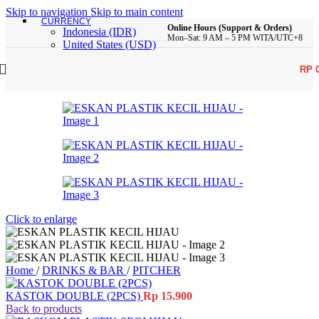
Skip to navigation
Skip to main content
CURRENCY
Online Hours (Support & Orders)
Indonesia (IDR)
Mon–Sat: 9 AM – 5 PM WITA/UTC+8
United States (USD)
RP
Click to enlarge
Home
/
DRINKS & BAR
/
PITCHER
KASTOK DOUBLE (2PCS)
Rp
15.900
Back to products