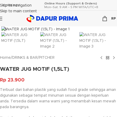
Online Hours (Support & Orders)
Skip to navigation
CURRENCY
Mon–Sat: 9 AM – 5 PM WITA/UTC+8
Skip to main content
RP
Click to enlarge
Home
/
DRINKS & BAR
/
PITCHER
WATER JUG MOTIF (1,5LT)
Rp
23.900
Terbuat dari bahan plastik yang sudah food grade sehingga aman
digunakan sebagai tempat minuman sesuai dengan keperluan
anda. Tersedia dalam warna warni yang menambah kesan mewah
pada barangnya.