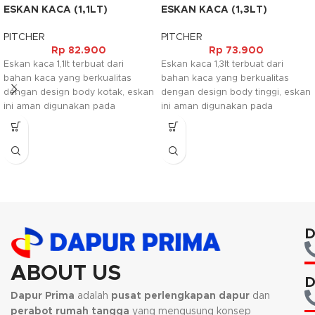
ESKAN KACA (1,1LT)
ESKAN KACA (1,3LT)
PITCHER
PITCHER
Rp
82.900
Rp
73.900
Eskan kaca 1,1lt terbuat dari
Eskan kaca 1,3lt terbuat dari
bahan kaca yang berkualitas
bahan kaca yang berkualitas
dengan design body kotak, eskan
dengan design body tinggi, eskan
ini aman digunakan pada
ini aman digunakan pada
microwave dengan suhu maximal
microwave dengan suhu maximal
60c dan aman digunakan pada
60c dan aman digunakan pada
mesin pencuci piring elektrik.
mesin pencuci piring elektrik.
Eskan ini juga dilengkapi dengan
Eskan ini juga dilengkapi dengan
tutup yang terbuat dari bahan
tutup yang terbuat dari bahan
acrylic.
acrylic.
D
ABOUT US
D
Dapur Prima
adalah
pusat perlengkapan dapur
dan
perabot rumah tangga
yang mengusung konsep