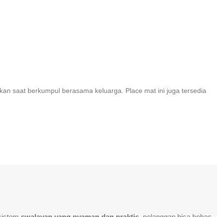
kan saat berkumpul berasama keluarga. Place mat ini juga tersedia
sistem
swalayan yang nyaman dan praktis
, pelanggan bisa bebas