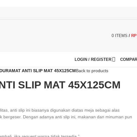
0
ITEMS
/
RP
LOGIN / REGISTER
COMPA
DURAMAT ANTI SLIP MAT 45X125CM
Back to products
TI SLIP MAT 45X125CM
itas, anti slip ini biasanya digunakan diatas meja sebagai alas
dak bergeser. Dengan adanya anti slip ini, makanan dan minuman pun
ali, jika request warna tidak tersedia.”