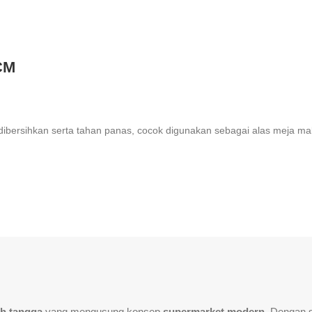
CM
 dibersihkan serta tahan panas, cocok digunakan sebagai alas meja ma
h tangga
yang mengusung konsep
supermarket modern
. Dengan 