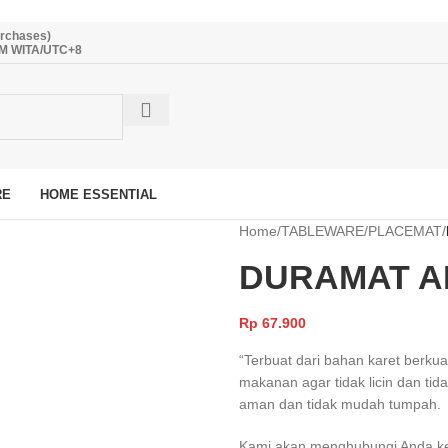
urchases)
PM WITA/UTC+8
RE
HOME ESSENTIAL
Home
/
TABLEWARE
/
PLACEMAT
/
DURAMAT AN
Rp
67.900
“Terbuat dari bahan karet berkual
makanan agar tidak licin dan ti
aman dan tidak mudah tumpah.
Kami akan menghubungi Anda kemb