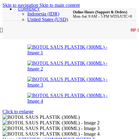
Skip to navigation
Skip to main content
CURRENCY
Online Hours (Support & Orders)
Indonesia (IDR)
Mon–Sat: 9 AM – 5 PM WITA/UTC+8
United States (USD)
RP
Click to enlarge