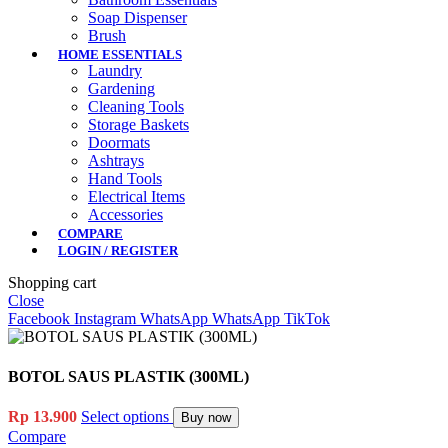
Soap Dispenser
Brush
HOME ESSENTIALS
Laundry
Gardening
Cleaning Tools
Storage Baskets
Doormats
Ashtrays
Hand Tools
Electrical Items
Accessories
COMPARE
LOGIN / REGISTER
Shopping cart
Close
Facebook
Instagram
WhatsApp
WhatsApp
TikTok
BOTOL SAUS PLASTIK (300ML)
Rp
13.900
Select options
Buy now
Compare