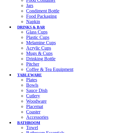
Food Container
Jars
Condiment Bottle
Food Packaging
Napkin
DRINKS & BAR
Glass Cups
Plastic Cups
Melamine Cups
Acrylic Cups
Mugs & Cups
Drinking Bottle
Pitcher
Coffee & Tea Equipment
TABLEWARE
Plates
Bowls
Sauce Dish
Cutlery
Woodware
Placemat
Coaster
Accessories
BATHROOM
Towel
Bathroom Essentials