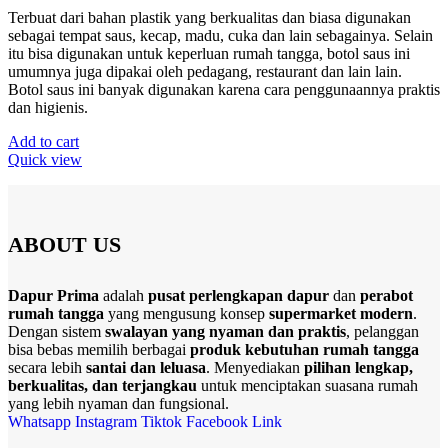
Terbuat dari bahan plastik yang berkualitas dan biasa digunakan
sebagai tempat saus, kecap, madu, cuka dan lain sebagainya. Selain
itu bisa digunakan untuk keperluan rumah tangga, botol saus ini
umumnya juga dipakai oleh pedagang, restaurant dan lain lain.
Botol saus ini banyak digunakan karena cara penggunaannya praktis
dan higienis.
Add to cart
Quick view
ABOUT US
Dapur Prima
adalah
pusat perlengkapan dapur
dan
perabot
rumah tangga
yang mengusung konsep
supermarket modern
.
Dengan sistem
swalayan yang nyaman dan praktis
, pelanggan
bisa bebas memilih berbagai
produk kebutuhan rumah tangga
secara lebih
santai dan leluasa
. Menyediakan
pilihan lengkap,
berkualitas, dan terjangkau
untuk menciptakan suasana rumah
yang lebih nyaman dan fungsional.
Whatsapp
Instagram
Tiktok
Facebook
Link