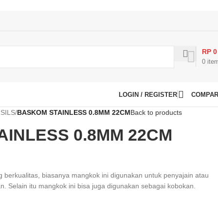
RP
0
0
ite
LOGIN / REGISTER
COMPA
SILS
/
BASKOM STAINLESS 0.8MM 22CM
Back to products
INLESS 0.8MM 22CM
g berkualitas, biasanya mangkok ini digunakan untuk penyajain atau
 Selain itu mangkok ini bisa juga digunakan sebagai kobokan.