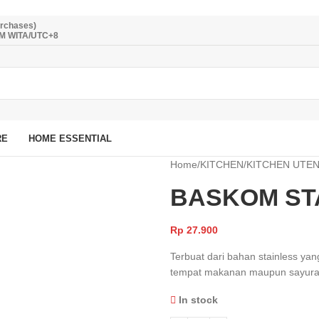
urchases)
PM WITA/UTC+8
RE
HOME ESSENTIAL
Home
/
KITCHEN
/
KITCHEN UTEN
BASKOM STA
Rp
27.900
Terbuat dari bahan stainless yan
tempat makanan maupun sayuran.
In stock