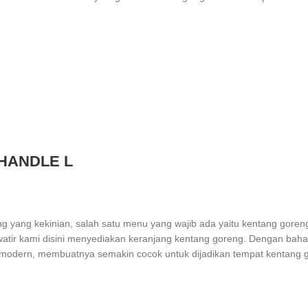
 HANDLE L
g yang kekinian, salah satu menu yang wajib ada yaitu kentang goreng
watir kami disini menyediakan keranjang kentang goreng. Dengan bah
odern, membuatnya semakin cocok untuk dijadikan tempat kentang gor