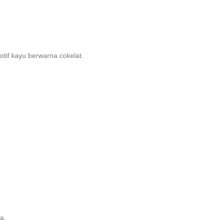
tif kayu berwarna cokelat.
a.