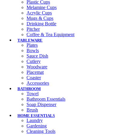
Plastic Cups
Melamine Cups
Acrylic Cups
Mugs & Cups
Drinking Bottle
Pitcher
Coffee & Tea Equipment
TABLEWARE
Plates
Bowls
Sauce Dish
Cutlery
Woodware
Placemat
Coaster
Accessories
BATHROOM
Towel
Bathroom Essentials
Soap Dispenser
Brush
HOME ESSENTIALS
Laundry
Gardening
Cleaning Tools