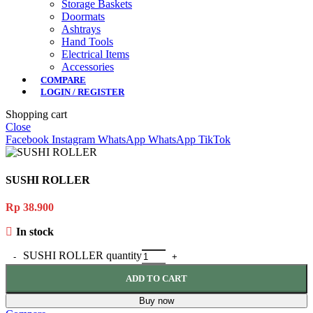
Storage Baskets
Doormats
Ashtrays
Hand Tools
Electrical Items
Accessories
COMPARE
LOGIN / REGISTER
Shopping cart
Close
Facebook
Instagram
WhatsApp
WhatsApp
TikTok
SUSHI ROLLER
Rp
38.900
In stock
SUSHI ROLLER quantity
ADD TO CART
Buy now