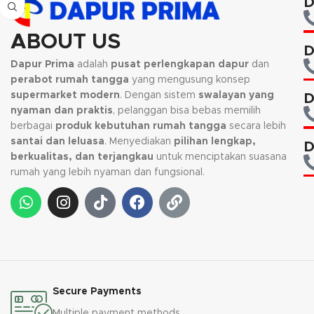
D
bisa dilakukan pada dinding
langsung dengan sekrup. Tersedia
dalam varian 2 lubang, 3 lubang
ABOUT US
dan 4 lubang.
D
Dapur Prima
adalah
pusat perlengkapan dapur
dan
Kami akan menghubungi Anda
perabot rumah tangga
yang mengusung konsep
kembali, jika request warna tidak
supermarket modern
. Dengan sistem
swalayan yang
D
tersedia.
nyaman dan praktis
, pelanggan bisa bebas memilih
berbagai
produk kebutuhan rumah tangga
secara lebih
santai dan leluasa
. Menyediakan
pilihan lengkap,
D
berkualitas, dan terjangkau
untuk menciptakan suasana
rumah yang lebih nyaman dan fungsional.
Secure Payments
Multiple payment methods