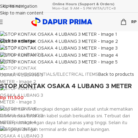
Online Hours (Support & Orders)
Skip to navigation
CURRENCY
Mon–Sat: 9 AM – 5 PM WITA/UTC+8
Skip to main content
RP
Click to enlarge
Home
/
HOME ESSENTIALS
/
ELECTRICAL ITEMS
Back to products
STOP KONTAK OSAKA 4 LUBANG 3 METER
Rp
111.500
Stop kontak ini dilengkapi dengan saklar pusat untuk mematikan
listrik secara total dan kabel sudah berkualitas sni. Terbuat dari
bahan plastik dengan daya tahan panas yang tinggi. Selain itu
dilengkapi dengan terminal arde dan bahan kuningan.