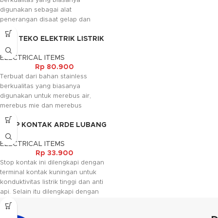
berkualitas yang biasanya
Senter ini menggunakan baterai
digunakan sebagai alat
sehingga dapat diganti baterainya
penerangan disaat gelap dan
jika sudah habis.
malam hari. Senter ini juga
Kami akan menghubungi Anda
MUG TEKO ELEKTRIK LISTRIK
diperlukan pada saat camping dan
kembali, jika request warna tidak
Q2 15CM
ronda malam. Selain itu senter juga
tersedia.
ELECTRICAL ITEMS
berfungsi untuk melihat benda-
Rp
80.900
benda yang ada di ruangan gelap.
Terbuat dari bahan stainless
Senter ini bisa di cas saat dayanya
berkualitas yang biasanya
habis dan bisa digunakan
digunakan untuk merebus air,
berulang-ulang dan selain senter
merebus mie dan merebus
juga dilengkapi dengan lampu
sayuran. Mug ini dilengkapi dengan
emergency yang fungsinya sama
STOP KONTAK ARDE LUBANG
colokan yang bisa digunakan pada
dengan senter tersebut.
4
colokan listrik. Mug ini cocok
ELECTRICAL ITEMS
digunakan untuk acara di outdoor
Rp
33.900
seperti camping, kemah maupun
Stop kontak ini dilengkapi dengan
acara lainnya.
terminal kontak kuningan untuk
konduktivitas listrik tinggi dan anti
api. Selain itu dilengkapi dengan
terminal pembumian untuk
keamanan dan untuk pemasangan