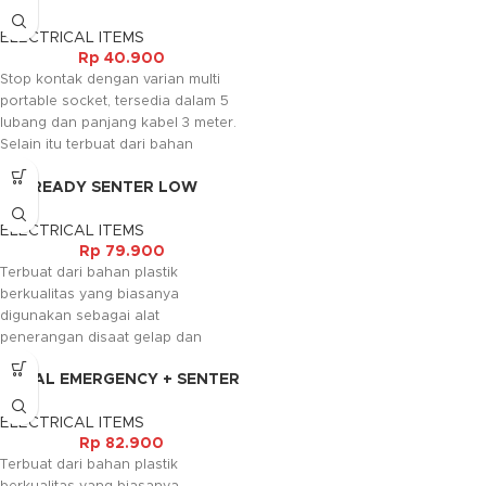
WARNA 5 LUBANG 3 METER
ELECTRICAL ITEMS
Rp
40.900
Stop kontak dengan varian multi
portable socket, tersedia dalam 5
lubang dan panjang kabel 3 meter.
Selain itu terbuat dari bahan
berkualitas dengan berstandart sni,
EVEREADY SENTER LOW
dilengkapi dengan saklar on off
COST 2D-BP
dan terminal kuningan.
ELECTRICAL ITEMS
Kami akan menghubungi Anda
Rp
79.900
kembali, jika request warna tidak
Terbuat dari bahan plastik
tersedia.
berkualitas yang biasanya
digunakan sebagai alat
penerangan disaat gelap dan
malam hari dengan cara diletakkan
MEVAL EMERGENCY + SENTER
pada kepala. Senter ini juga
12LED BRIGHT
diperlukan pada saat camping dan
ELECTRICAL ITEMS
ronda malam. Selain itu senter juga
Rp
82.900
berfungsi untuk melihat benda-
Terbuat dari bahan plastik
benda yang ada di ruangan gelap.