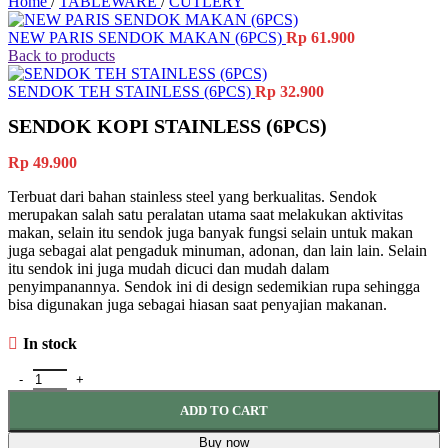
Home
/
TABLEWARE
/
CUTLERY
NEW PARIS SENDOK MAKAN (6PCS)
Rp
61.900
Back to products
SENDOK TEH STAINLESS (6PCS)
Rp
32.900
SENDOK KOPI STAINLESS (6PCS)
Rp
49.900
Terbuat dari bahan stainless steel yang berkualitas. Sendok
merupakan salah satu peralatan utama saat melakukan aktivitas
makan, selain itu sendok juga banyak fungsi selain untuk makan
juga sebagai alat pengaduk minuman, adonan, dan lain lain. Selain
itu sendok ini juga mudah dicuci dan mudah dalam
penyimpanannya. Sendok ini di design sedemikian rupa sehingga
bisa digunakan juga sebagai hiasan saat penyajian makanan.
In stock
SENDOK KOPI STAINLESS (6PCS) quantity
ADD TO CART
Buy now