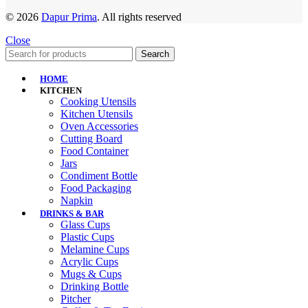
© 2026
Dapur Prima
. All rights reserved
Close
Search
HOME
KITCHEN
Cooking Utensils
Kitchen Utensils
Oven Accessories
Cutting Board
Food Container
Jars
Condiment Bottle
Food Packaging
Napkin
DRINKS & BAR
Glass Cups
Plastic Cups
Melamine Cups
Acrylic Cups
Mugs & Cups
Drinking Bottle
Pitcher