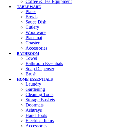
Coffee & Tea Equipment
TABLEWARE
Plates
Bowls
Sauce Dish
Cutlery
Woodware
Placemat
Coaster
Accessories
BATHROOM
Towel
Bathroom Essentials
Soap Dispenser
Brush
HOME ESSENTIALS
Laundry
Gardening
Cleaning Tools
Storage Baskets
Doormats
Ashtrays
Hand Tools
Electrical Items
Accessories