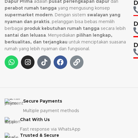
Dapur Prima
adalah
pusat perlengkapan dapur
dan
D
kembali, jika request warna tidak
perabot rumah tangga
yang mengusung konsep
tersedia.
supermarket modern
. Dengan sistem
swalayan yang
nyaman dan praktis
, pelanggan bisa bebas memilih
D
berbagai
produk kebutuhan rumah tangga
secara lebih
santai dan leluasa
. Menyediakan
pilihan lengkap,
berkualitas, dan terjangkau
untuk menciptakan suasana
D
rumah yang lebih nyaman dan fungsional.
Secure Payments
Multiple payment methods
Chat With Us
Fast response via WhatsApp
Trusted & Secure