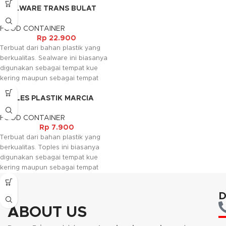
SEALWARE TRANS BULAT
keperluan. Selain itu sealware ini
(2,2LT)
juga mudah dibersihkan sehingga
FOOD CONTAINER
dapat digunakan berulang ulang,
Rp
22.900
dan dapat digunakan pada
Terbuat dari bahan plastik yang
mcrowave untuk memanaskan
berkualitas. Sealware ini biasanya
dengan catatan tutupnya harus
digunakan sebagai tempat kue
dibuka.
kering maupun sebagai tempat
bahan makanan sesuai dengan
TOPLES PLASTIK MARCIA
keperluan. Selain itu sealware ini
juga mudah dibersihkan sehingga
FOOD CONTAINER
dapat digunakan berulang ulang,
Rp
7.900
dan dapat digunakan pada
Terbuat dari bahan plastik yang
mcrowave untuk memanaskan
berkualitas. Toples ini biasanya
dengan catatan tutupnya harus
digunakan sebagai tempat kue
dibuka.
kering maupun sebagai tempat
bahan makanan sesuai dengan
keperluan. Selain itu toples ini juga
D
mudah dibersihkan sehingga dapat
digunakan berulang ulang.
ABOUT US
Kami akan menghubungi Anda