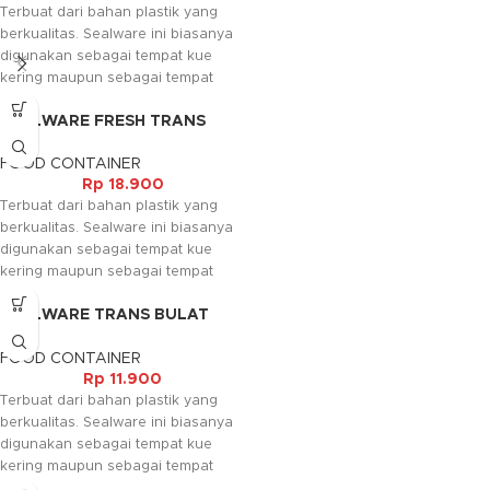
Terbuat dari bahan plastik yang
mcrowave untuk memanaskan
berkualitas. Sealware ini biasanya
dengan catatan tutupnya harus
digunakan sebagai tempat kue
dibuka.
kering maupun sebagai tempat
bahan makanan sesuai dengan
SEALWARE FRESH TRANS
keperluan. Selain itu sealware ini
SEGI (600ML)
juga mudah dibersihkan sehingga
FOOD CONTAINER
dapat digunakan berulang ulang,
Rp
18.900
dan dapat digunakan pada
Terbuat dari bahan plastik yang
mcrowave untuk memanaskan
berkualitas. Sealware ini biasanya
dengan catatan tutupnya harus
digunakan sebagai tempat kue
dibuka.
kering maupun sebagai tempat
bahan makanan sesuai dengan
SEALWARE TRANS BULAT
keperluan. Selain itu sealware ini
(0,45LT)
juga mudah dibersihkan sehingga
FOOD CONTAINER
dapat digunakan berulang ulang,
Rp
11.900
dan dapat digunakan pada
Terbuat dari bahan plastik yang
mcrowave untuk memanaskan
berkualitas. Sealware ini biasanya
dengan catatan tutupnya harus
digunakan sebagai tempat kue
dibuka.
kering maupun sebagai tempat
bahan makanan sesuai dengan