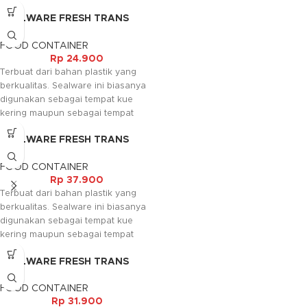
mentakar bahan makanan seperti
SEALWARE FRESH TRANS
tepung, gula maupun lainnya.
BULAT (2,35LT)
Sealware ini biasanya digunakan
FOOD CONTAINER
sebagai tempat kue kering maupun
Rp
24.900
sebagai tempat bahan makanan
Terbuat dari bahan plastik yang
sesuai dengan keperluan. Selain itu
berkualitas. Sealware ini biasanya
sealware ini juga mudah
digunakan sebagai tempat kue
dibersihkan sehingga dapat
kering maupun sebagai tempat
digunakan berulang ulang, dan
bahan makanan sesuai dengan
dapat digunakan pada mcrowave
SEALWARE FRESH TRANS
keperluan. Selain itu sealware ini
untuk memanaskan dengan
SEGI (2,5LT)
juga mudah dibersihkan sehingga
catatan tutupnya harus dibuka.
FOOD CONTAINER
dapat digunakan berulang ulang,
Rp
37.900
dan dapat digunakan pada
Terbuat dari bahan plastik yang
mcrowave untuk memanaskan
berkualitas. Sealware ini biasanya
dengan catatan tutupnya harus
digunakan sebagai tempat kue
dibuka.
kering maupun sebagai tempat
bahan makanan sesuai dengan
SEALWARE FRESH TRANS
keperluan. Selain itu sealware ini
SEGI (3,35LT)
juga mudah dibersihkan sehingga
FOOD CONTAINER
dapat digunakan berulang ulang,
Rp
31.900
dan dapat digunakan pada