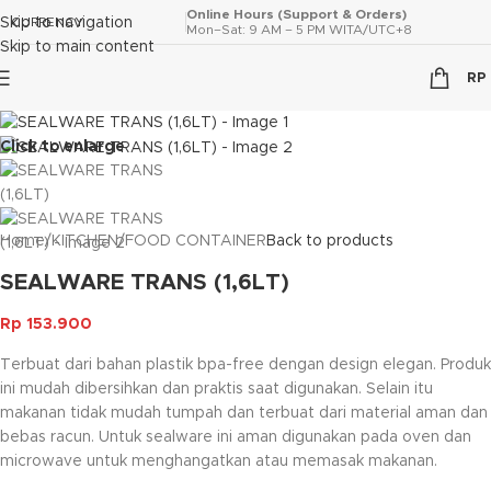
Online Hours (Support & Orders)
Skip to navigation
CURRENCY
Mon–Sat: 9 AM – 5 PM WITA/UTC+8
Skip to main content
RP
Click to enlarge
Home
/
KITCHEN
/
FOOD CONTAINER
Back to products
SEALWARE TRANS (1,6LT)
Rp
153.900
Terbuat dari bahan plastik bpa-free dengan design elegan. Produk
ini mudah dibersihkan dan praktis saat digunakan. Selain itu
makanan tidak mudah tumpah dan terbuat dari material aman dan
bebas racun. Untuk sealware ini aman digunakan pada oven dan
microwave untuk menghangatkan atau memasak makanan.