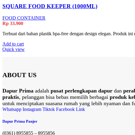
SQUARE FOOD KEEPER (1000ML)
FOOD CONTAINER
Rp
33.900
Terbuat dari bahan plastik bpa-free dengan design elegan. Produk ini
Add to cart
Quick view
ABOUT US
Dapur Prima
adalah
pusat perlengkapan dapur
dan
pera
praktis
, pelanggan bisa bebas memilih berbagai
produk ke
untuk menciptakan suasana rumah yang lebih nyaman dan fu
Whatsapp
Instagram
Tiktok
Facebook
Link
Dapur Prima Panjer
(0361) 8955855 – 8955856​