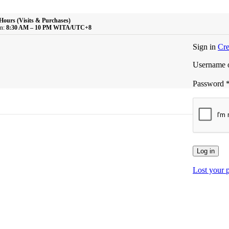
Hours (Visits & Purchases)
n:
8:30 AM – 10 PM WITA/UTC+8
Sign in
Cre
Username o
Password
Log in
Lost your 