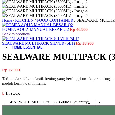
Material-Based
Woodware
Home
/
KITCHEN
/
FOOD CONTAINER
/
SEALWARE MULTIPA
Table Add-ons
POMPA AQUA MANUAL BESAR Q2
Rp
40.900
Placemat
Back to products
Coaster
Accessories
SEALWARE MULTIPACK SILVER (5LT)
Rp
38.900
HOME ESSENTIAL
SEALWARE MULTIPACK (3
All Product
Laundry
Gardening
Rp
22.900
Cleaning Tools
Storage Baskets
Terbuat dari bahan plastik bening yang berfungsi untuk perlindungan
Doormats
mudah kering dan higienis.
Ashtrays
Hand Tools
In stock
Electrical Items
Accessories
SEALWARE MULTIPACK (3500ML) quantity