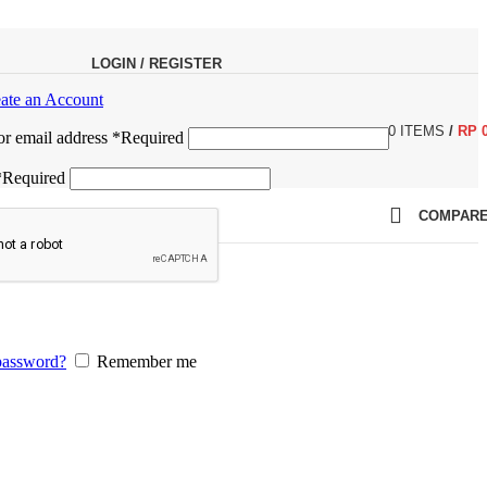
LOGIN / REGISTER
ate an Account
0
ITEMS
/
RP
r email address
*
Required
*
Required
COMPAR
password?
Remember me