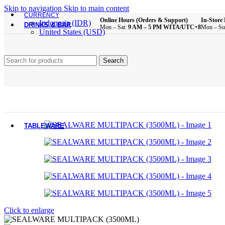
Brush
Skip to navigation
Skip to main content
Bathroom Essentials
CURRENCY
Online Hours (Orders & Support)
In-Store 
Indonesia (IDR)
DRINKS & BAR
Mon – Sat:
9 AM – 5 PM WITA/UTC+8
Mon – Su
United States (USD)
All Product
Glass Cups
Search
Plastic Cups
Melamine Cups
Acrylic Cups
Mugs & Cups
Drinking Bottle
Pitcher
Coffee & Tea Equipment
TABLEWARE
All Product
Main Dining Items
Plates
Bowls
Sauce Dish
Click to enlarge
Cutlery