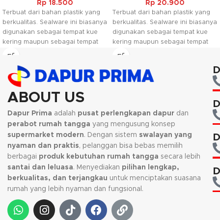
Rp
18.500
Rp
20.900
Terbuat dari bahan plastik yang
Terbuat dari bahan plastik yang
berkualitas. Sealware ini biasanya
berkualitas. Sealware ini biasanya
digunakan sebagai tempat kue
digunakan sebagai tempat kue
kering maupun sebagai tempat
kering maupun sebagai tempat
bahan makanan sesuai dengan
bahan makanan sesuai dengan
keperluan. Selain itu sealware ini
keperluan. Selain itu sealware ini
D
juga mudah dibersihkan sehingga
juga mudah dibersihkan sehingga
dapat digunakan berulang ulang,
dapat digunakan berulang ulang,
dan dapat digunakan pada
dan dapat digunakan pada
ABOUT US
mcrowave untuk memanaskan
mcrowave untuk memanaskan
D
dengan catatan tutupnya harus
dengan catatan tutupnya harus
Dapur Prima
adalah
pusat perlengkapan dapur
dan
dibuka.
dibuka.
perabot rumah tangga
yang mengusung konsep
supermarket modern
. Dengan sistem
swalayan yang
D
nyaman dan praktis
, pelanggan bisa bebas memilih
berbagai
produk kebutuhan rumah tangga
secara lebih
santai dan leluasa
. Menyediakan
pilihan lengkap,
D
berkualitas, dan terjangkau
untuk menciptakan suasana
rumah yang lebih nyaman dan fungsional.