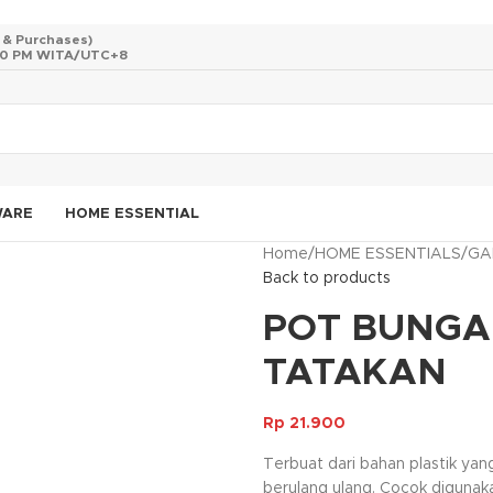
s & Purchases)
 10 PM WITA/UTC+8
WARE
HOME ESSENTIAL
Home
/
HOME ESSENTIALS
/
GA
Back to products
POT BUNGA 
TATAKAN
Rp
21.900
Terbuat dari bahan plastik ya
berulang ulang. Cocok digunaka