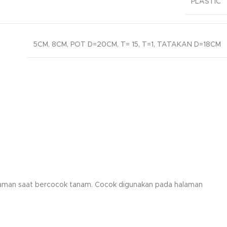
PLASTIC
5CM
,
8CM
,
POT D=20CM
,
T= 15
,
T=1
,
TATAKAN D=18CM
 tanaman saat bercocok tanam. Cocok digunakan pada halaman