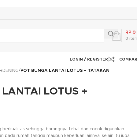
RP
0
0
ite
LOGIN / REGISTER
COMPA
RDENING
/
POT BUNGA LANTAI LOTUS + TATAKAN
LANTAI LOTUS +
ng berkualitas sehingga barangnya tebal dan cocok digunakan
n pada rumah tangga maupun keperluan lainnya, selain itu juga