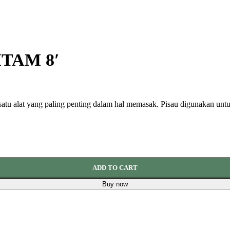
TAM 8′
ah satu alat yang paling penting dalam hal memasak. Pisau digunakan 
ADD TO CART
Buy now