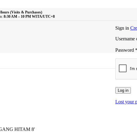
Hours (Visits & Purchases)
n:
8:30 AM – 10 PM WITA/UTC+8
Sign in
Cre
Username o
Password
Log in
Lost your 
GANG HITAM 8′