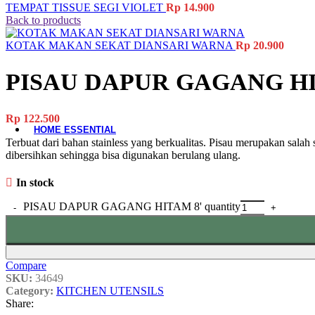
TEMPAT TISSUE SEGI VIOLET
Rp
14.900
Material-Based
Back to products
Woodware
KOTAK MAKAN SEKAT DIANSARI WARNA
Rp
20.900
Table Add-ons
PISAU DAPUR GAGANG HI
Placemat
Coaster
Accessories
Rp
122.500
HOME ESSENTIAL
Terbuat dari bahan stainless yang berkualitas. Pisau merupakan sal
dibersihkan sehingga bisa digunakan berulang ulang.
All Product
Laundry
Gardening
In stock
Cleaning Tools
PISAU DAPUR GAGANG HITAM 8' quantity
Storage Baskets
Doormats
Ashtrays
Hand Tools
Electrical Items
Compare
Accessories
SKU:
34649
Category:
KITCHEN UTENSILS
Share: