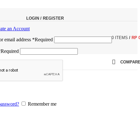
LOGIN / REGISTER
ate an Account
0
ITEMS
/
RP
r email address
*
Required
*
Required
COMPAR
password?
Remember me