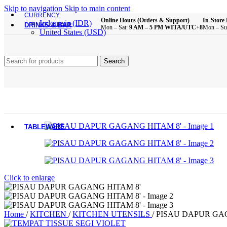
Brush
Skip to navigation
Skip to main content
Bathroom Essentials
CURRENCY
Online Hours (Orders & Support)
In-Store 
Indonesia (IDR)
DRINKS & BAR
Mon – Sat:
9 AM – 5 PM WITA/UTC+8
Mon – Su
United States (USD)
All Product
Glass Cups
Search
Plastic Cups
Melamine Cups
Acrylic Cups
Mugs & Cups
Drinking Bottle
Pitcher
Coffee & Tea Equipment
TABLEWARE
All Product
Main Dining Items
Click to enlarge
Plates
Bowls
Sauce Dish
Cutlery
Home
/
KITCHEN
/
KITCHEN UTENSILS
/
PISAU DAPUR GA