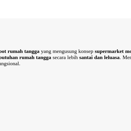
bot rumah tangga
yang mengusung konsep
supermarket m
butuhan rumah tangga
secara lebih
santai dan leluasa
. Me
ngsional.