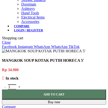
Doormats
Ashtrays
Hand Tools
Electrical Items
Accessories
COMPARE
LOGIN / REGISTER
Shopping cart
Close
Facebook
Instagram
WhatsApp
WhatsApp
TikTok
MANGKOK SOUP KOTAK PUTIH HORECA 5′
Rp
34.900
In stock
ADD TO CART
Buy now
Compare