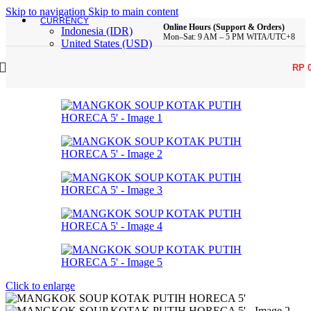
Skip to navigation
Skip to main content
CURRENCY
Online Hours (Support & Orders)
Indonesia (IDR)
Mon–Sat: 9 AM – 5 PM WITA/UTC+8
United States (USD)
RP
Click to enlarge