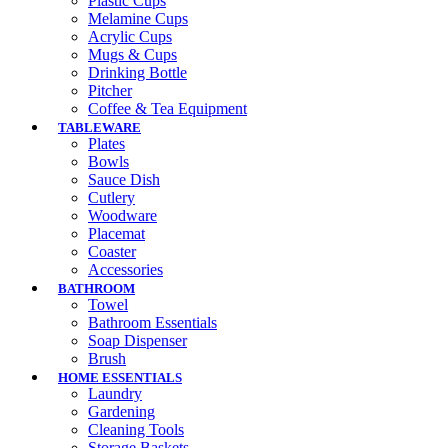
Plastic Cups
Melamine Cups
Acrylic Cups
Mugs & Cups
Drinking Bottle
Pitcher
Coffee & Tea Equipment
TABLEWARE
Plates
Bowls
Sauce Dish
Cutlery
Woodware
Placemat
Coaster
Accessories
BATHROOM
Towel
Bathroom Essentials
Soap Dispenser
Brush
HOME ESSENTIALS
Laundry
Gardening
Cleaning Tools
Storage Baskets