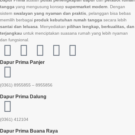
Dapur Prima
adalah
pusat perlengkapan dapur
dan
perabot rumah
tangga
yang mengusung konsep
supermarket modern
. Dengan
sistem
swalayan yang nyaman dan praktis
, pelanggan bisa bebas
memilih berbagai
produk kebutuhan rumah tangga
secara lebih
santai dan leluasa
. Menyediakan
pilihan lengkap, berkualitas, dan
terjangkau
untuk menciptakan suasana rumah yang lebih nyaman
dan fungsional.
Dapur Prima Panjer
(0361) 8955855 – 8955856​
Dapur Prima Dalung
(0361) 412104
Dapur Prima Buana Raya