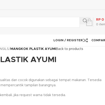
RP
0
0
ite
LOGIN / REGISTER
COMPA
NSILS
/
MANGKOK PLASTIK AYUMI
Back to products
LASTIK AYUMI
rkualitas dan cocok digunakan sebagai tempat makanan. Tersedia
 mempercantik tampilan barangnya.
mbali, jika request warna tidak tersedia.