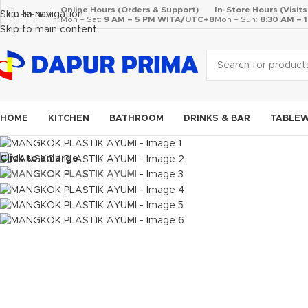
Online Hours (Orders & Support)
In-Store Hours (Visit
Skip to navigation
CURRENCY
Mon – Sat:
9 AM – 5 PM WITA/UTC+8
Mon – Sun:
8:30 AM –
Skip to main content
HOME
KITCHEN
BATHROOM
DRINKS & BAR
TABLE
Click to enlarge