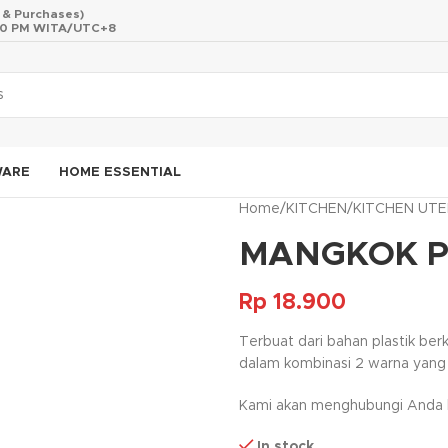
s & Purchases)
 10 PM WITA/UTC+8
WARE
HOME ESSENTIAL
Home
/
KITCHEN
/
KITCHEN UTE
MANGKOK P
Rp
18.900
Terbuat dari bahan plastik be
dalam kombinasi 2 warna yang
Kami akan menghubungi Anda ke
In stock