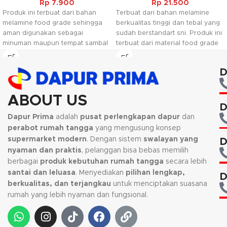
Rp
7.900
Rp
21.500
Produk ini terbuat dari bahan
Terbuat dari bahan melamine
melamine food grade sehingga
berkualitas tinggi dan tebal yang
aman digunakan sebagai
sudah berstandart sni. Produk ini
minuman maupun tempat sambal
terbuat dari material food grade
dan juga terbuat dari bahan yang
sehingga aman digunakan untuk
berkualitas yang sudah
berbagai jenis minuman, selain itu
D
berstandart sni.
barang juga mudah ditumpuk
saat tidak digunakan sehingga
menghemat ruang penyimpanan.
ABOUT US
D
Dapur Prima
adalah
pusat perlengkapan dapur
dan
perabot rumah tangga
yang mengusung konsep
supermarket modern
. Dengan sistem
swalayan yang
D
nyaman dan praktis
, pelanggan bisa bebas memilih
berbagai
produk kebutuhan rumah tangga
secara lebih
santai dan leluasa
. Menyediakan
pilihan lengkap,
D
berkualitas, dan terjangkau
untuk menciptakan suasana
rumah yang lebih nyaman dan fungsional.