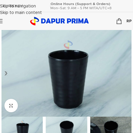
Online Hours (Support & Orders)
Skip to navigation
CURRENCY
Mon–Sat: 9 AM – 5 PM WITA/UTC+8
Skip to main content
RP
Click to enlarge