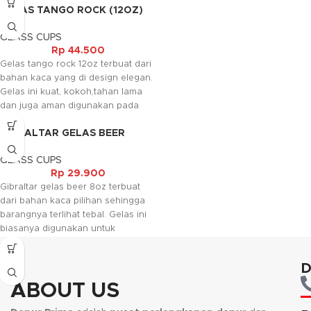
GELAS TANGO ROCK (12OZ)
60c dan aman digunakan pada
mesin pencuci piring elektrik.
GLASS CUPS
Rp
44.500
Gelas tango rock 12oz terbuat dari
bahan kaca yang di design elegan.
Gelas ini kuat, kokoh,tahan lama
dan juga aman digunakan pada
mesin pencuci piring elektrik. Gelas
GIBRALTAR GELAS BEER
ini biasanya digunakan untuk
(8OZ)
minuman beer.
GLASS CUPS
Rp
29.900
Gibraltar gelas beer 8oz terbuat
dari bahan kaca pilihan sehingga
barangnya terlihat tebal. Gelas ini
biasanya digunakan untuk
minuman beer.
D
ABOUT US