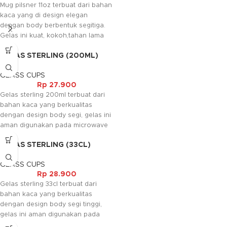
Mug pilsner 11oz terbuat dari bahan
kaca yang di design elegan
dengan body berbentuk segitiga.
Gelas ini kuat, kokoh,tahan lama
dan juga aman digunakan pada
GELAS STERLING (200ML)
mesin pencuci piring elektrik. Gelas
ini biasanya digunakan untuk
GLASS CUPS
minuman beer dan juice.
Rp
27.900
Gelas sterling 200ml terbuat dari
bahan kaca yang berkualitas
dengan design body segi, gelas ini
aman digunakan pada microwave
dengan suhu maximal 60c dan
GELAS STERLING (33CL)
aman digunakan pada mesin
pencuci piring elektrik.
GLASS CUPS
Rp
28.900
Gelas sterling 33cl terbuat dari
bahan kaca yang berkualitas
dengan design body segi tinggi,
gelas ini aman digunakan pada
microwave dengan suhu maximal