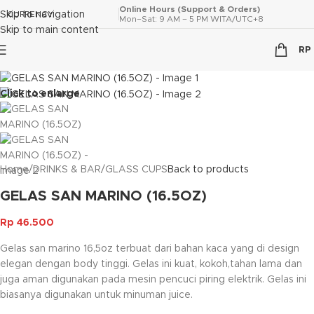
Online Hours (Support & Orders)
Skip to navigation
CURRENCY
Mon–Sat: 9 AM – 5 PM WITA/UTC+8
Skip to main content
RP
Click to enlarge
Home
/
DRINKS & BAR
/
GLASS CUPS
Back to products
GELAS SAN MARINO (16.5OZ)
Rp
46.500
Gelas san marino 16,5oz terbuat dari bahan kaca yang di design
elegan dengan body tinggi. Gelas ini kuat, kokoh,tahan lama dan
juga aman digunakan pada mesin pencuci piring elektrik. Gelas ini
biasanya digunakan untuk minuman juice.