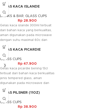
mesin pencuci piring elektrik. Gelas
GELAS KACA ISLANDE
ini biasanya digunakan untuk
(300ML)
minuman wine.
DRINKS & BAR
,
GLASS CUPS
Rp
28.900
Gelas kaca islande 300ml terbuat
dari bahan kaca yang berkualitas,
aman digunakan pada microwave
dengan suhu maximal 60c dan
aman digunakan pada mesin
GELAS KACA PICARDIE
pencuci piring elektrik.
BENING (13CL)
GLASS CUPS
Rp
47.900
Gelas kaca picardie bening 13cl
terbuat dari bahan kaca berkualitas
jenis tempered glass, aman
digunakan pada microwave dan
pencuci piring electrik. Gelas model
GELAS PILSNER (11OZ)
ini sering digunakan sebagai
tempat juice ataupun jenis
GLASS CUPS
minuman lainnya.
Rp
38.900