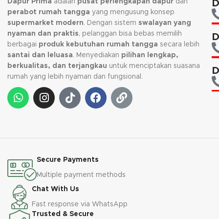
Dapur Prima
adalah
pusat perlengkapan dapur
dan
D
perabot rumah tangga
yang mengusung konsep
supermarket modern
. Dengan sistem
swalayan yang
nyaman dan praktis
, pelanggan bisa bebas memilih
D
berbagai
produk kebutuhan rumah tangga
secara lebih
santai dan leluasa
. Menyediakan
pilihan lengkap,
berkualitas, dan terjangkau
untuk menciptakan suasana
D
rumah yang lebih nyaman dan fungsional.
Secure Payments
Multiple payment methods
Chat With Us
Fast response via WhatsApp
Trusted & Secure