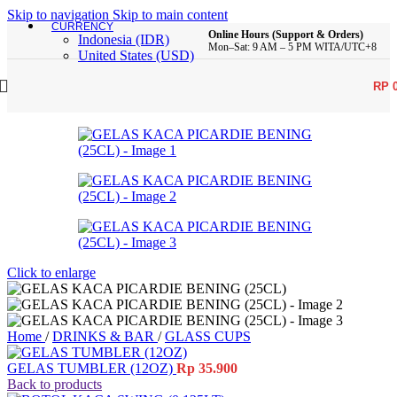
Skip to navigation
Skip to main content
CURRENCY
Online Hours (Support & Orders)
Indonesia (IDR)
Mon–Sat: 9 AM – 5 PM WITA/UTC+8
United States (USD)
RP
Click to enlarge
Home
/
DRINKS & BAR
/
GLASS CUPS
GELAS TUMBLER (12OZ)
Rp
35.900
Back to products