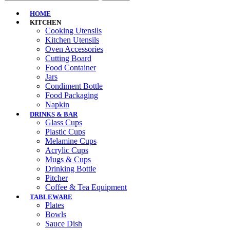
HOME
KITCHEN
Cooking Utensils
Kitchen Utensils
Oven Accessories
Cutting Board
Food Container
Jars
Condiment Bottle
Food Packaging
Napkin
DRINKS & BAR
Glass Cups
Plastic Cups
Melamine Cups
Acrylic Cups
Mugs & Cups
Drinking Bottle
Pitcher
Coffee & Tea Equipment
TABLEWARE
Plates
Bowls
Sauce Dish