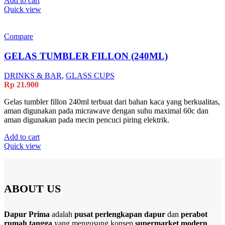
Add to cart
Quick view
Compare
GELAS TUMBLER FILLON (240ML)
DRINKS & BAR
,
GLASS CUPS
Rp
21.900
Gelas tumbler fillon 240ml terbuat dari bahan kaca yang berkualitas,
aman digunakan pada micrawave dengan suhu maximal 60c dan
aman digunakan pada mecin pencuci piring elektrik.
Add to cart
Quick view
ABOUT US
Dapur Prima
adalah
pusat perlengkapan dapur
dan
perabot
rumah tangga
yang mengusung konsep
supermarket modern
.