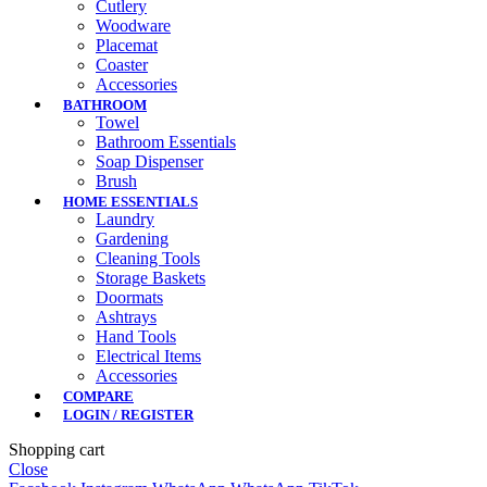
Cutlery
Woodware
Placemat
Coaster
Accessories
BATHROOM
Towel
Bathroom Essentials
Soap Dispenser
Brush
HOME ESSENTIALS
Laundry
Gardening
Cleaning Tools
Storage Baskets
Doormats
Ashtrays
Hand Tools
Electrical Items
Accessories
COMPARE
LOGIN / REGISTER
Shopping cart
Close