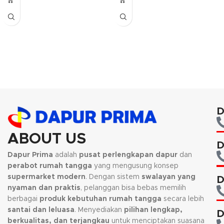
piring elektrik. Gelas ini biasanya
model ini sering digunakan
digunakan untuk minuman wine.
sebagai tempat juice ataupun
jenis minuman lainnya.
D
ABOUT US
D
Dapur Prima
adalah
pusat perlengkapan dapur
dan
perabot rumah tangga
yang mengusung konsep
supermarket modern
. Dengan sistem
swalayan yang
D
nyaman dan praktis
, pelanggan bisa bebas memilih
berbagai
produk kebutuhan rumah tangga
secara lebih
santai dan leluasa
. Menyediakan
pilihan lengkap,
D
berkualitas, dan terjangkau
untuk menciptakan suasana