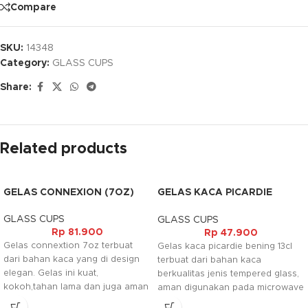
Compare
SKU:
14348
Category:
GLASS CUPS
Share:
Related products
GELAS CONNEXION (7OZ)
GELAS KACA PICARDIE
BENING (13CL)
GLASS CUPS
GLASS CUPS
Rp
81.900
Rp
47.900
Gelas connextion 7oz terbuat
Gelas kaca picardie bening 13cl
dari bahan kaca yang di design
terbuat dari bahan kaca
elegan. Gelas ini kuat,
berkualitas jenis tempered glass,
kokoh,tahan lama dan juga aman
aman digunakan pada microwave
digunakan pada mesin pencuci
dan pencuci piring electrik. Gelas