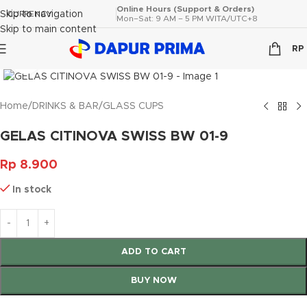
Online Hours (Support & Orders)
Skip to navigation
CURRENCY
Mon–Sat: 9 AM – 5 PM WITA/UTC+8
Skip to main content
RP
Click to enlarge
Home
/
DRINKS & BAR
/
GLASS CUPS
GELAS CITINOVA SWISS BW 01-9
Rp
8.900
In stock
ADD TO CART
BUY NOW