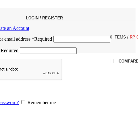
LOGIN / REGISTER
ate an Account
0
ITEMS
/
RP
r email address
*
Required
*
Required
COMPAR
password?
Remember me