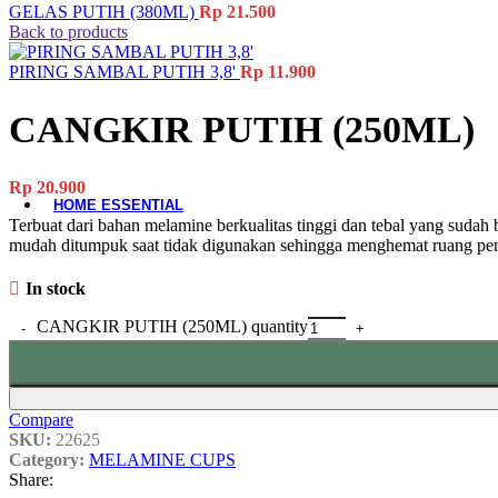
GELAS PUTIH (380ML)
Rp
21.500
Material-Based
Back to products
Woodware
PIRING SAMBAL PUTIH 3,8'
Rp
11.900
Table Add-ons
CANGKIR PUTIH (250ML)
Placemat
Coaster
Accessories
Rp
20.900
HOME ESSENTIAL
Terbuat dari bahan melamine berkualitas tinggi dan tebal yang sudah b
mudah ditumpuk saat tidak digunakan sehingga menghemat ruang p
All Product
Laundry
Gardening
In stock
Cleaning Tools
CANGKIR PUTIH (250ML) quantity
Storage Baskets
Doormats
Ashtrays
Hand Tools
Electrical Items
Compare
Accessories
SKU:
22625
Category:
MELAMINE CUPS
Share: