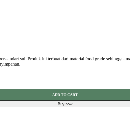
erstandart sni. Produk ini terbuat dari material food grade sehingga a
enyimpanan.
ADD TO CART
Buy now