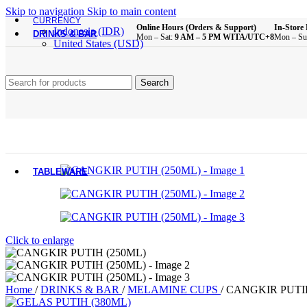
Brush
Skip to navigation
Skip to main content
Bathroom Essentials
CURRENCY
Online Hours (Orders & Support)
In-Store 
Indonesia (IDR)
DRINKS & BAR
Mon – Sat:
9 AM – 5 PM WITA/UTC+8
Mon – Su
United States (USD)
All Product
Glass Cups
Search
Plastic Cups
Melamine Cups
Acrylic Cups
Mugs & Cups
Drinking Bottle
Pitcher
Coffee & Tea Equipment
TABLEWARE
All Product
Main Dining Items
Click to enlarge
Plates
Bowls
Sauce Dish
Cutlery
Home
/
DRINKS & BAR
/
MELAMINE CUPS
/
CANGKIR PUTIH