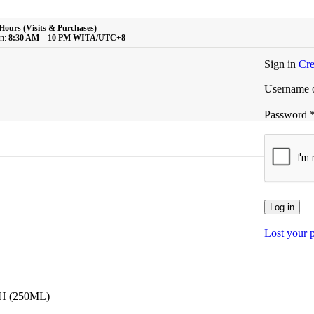
Hours (Visits & Purchases)
n:
8:30 AM – 10 PM WITA/UTC+8
Sign in
Cre
Username o
Password
Log in
Lost your 
 (250ML)