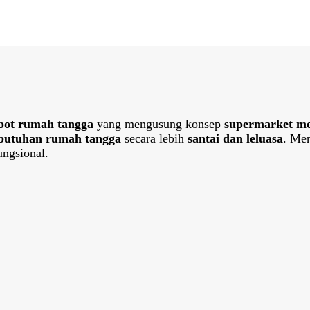
bot rumah tangga
yang mengusung konsep
supermarket m
butuhan rumah tangga
secara lebih
santai dan leluasa
. Me
ngsional.