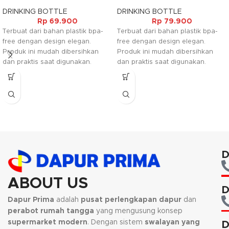
DRINKING BOTTLE
DRINKING BOTTLE
Rp
69.900
Rp
79.900
Terbuat dari bahan plastik bpa-
Terbuat dari bahan plastik bpa-
free dengan design elegan.
free dengan design elegan.
Produk ini mudah dibersihkan
Produk ini mudah dibersihkan
dan praktis saat digunakan.
dan praktis saat digunakan.
Selain itu minuman tidak mudah
Selain itu minuman tidak mudah
tumpah dan terbuat dari material
tumpah dan terbuat dari material
aman dan bebas racun.
aman dan bebas racun.
D
ABOUT US
D
Dapur Prima
adalah
pusat perlengkapan dapur
dan
perabot rumah tangga
yang mengusung konsep
supermarket modern
. Dengan sistem
swalayan yang
D