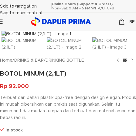
Online Hours (Support & Orders)
Skip to navigation
CURRENCY
Mon–Sat: 9 AM – 5 PM WITA/UTC+8
Skip to main content
RP
Click to enlarge
Home
/
DRINKS & BAR
/
DRINKING BOTTLE
BOTOL MINUM (2,1LT)
Rp
92.900
Terbuat dari bahan plastik bpa-free dengan design elegan. Produk
ini mudah dibersihkan dan praktis saat digunakan. Selain itu
minuman tidak mudah tumpah dan terbuat dari material aman dan
bebas racun.
In stock