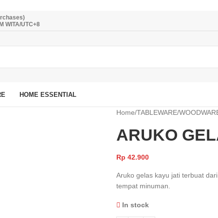
urchases)
PM WITA/UTC+8
RE
HOME ESSENTIAL
Home
/
TABLEWARE
/
WOODWAR
ARUKO GELA
Rp
42.900
Aruko gelas kayu jati terbuat da
tempat minuman.
In stock