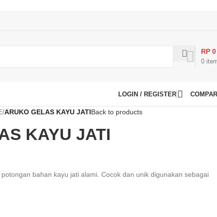
RP
0
0
ite
LOGIN / REGISTER
COMPA
E
/
ARUKO GELAS KAYU JATI
Back to products
S KAYU JATI
ri potongan bahan kayu jati alami. Cocok dan unik digunakan sebagai